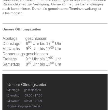
Räumlichkeiten zur Verfügung. Gerne können Sie Behandlungen
auch kombinieren. Durch die gemeinsame Terminverwaltung ist
alles möglich.
Unsere Öffnungszeiten
Montags geschlossen
00
00
Dienstags 9
Uhr bis 17
Uhr
00
00
Mittwochs 9
Uhr bis 17
Uhr
Donnerstags geschlossen
00
00
Freitags 9
Uhr bis 17
Uhr
00
00
Samstags 8
Uhr bis 13
Uhr
Unsere Öffnungszeiten
Montags geschlossen
Dienstag 09:00 - 17:00
Mittwoch 09:00 - 17:00
Donnerstags geschlossen